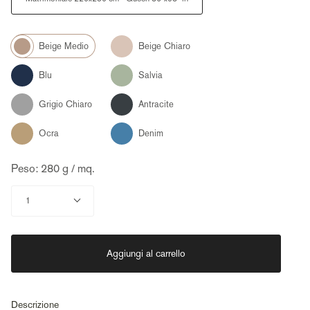
Color
Beige
Beige
Chiaro
Medio
Blu
Salvia
Grigio
Antracite
Chiaro
Ocra
Denim
Peso: 280 g / mq.
Quantità
1
Aggiungi al carrello
Descrizione