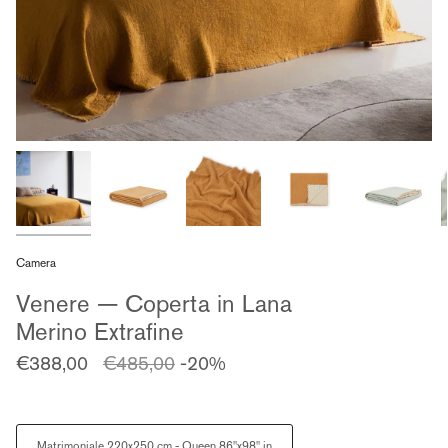
Camera
Venere — Coperta in Lana
Merino Extrafine
Prezzo
€388,00
€485,00
-20%
regolare
Size
Matrimoniale 220x250 cm - Queen 86"x98" in