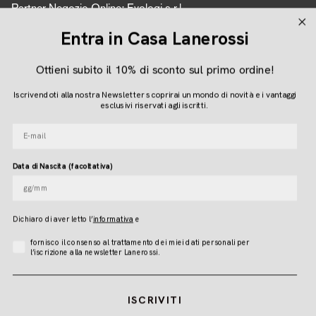
Partner Negozio Online: Evologi s.r.l.
P.IVA 04616450260
Entra in Casa Lanerossi
Ottieni subito il 10% di sconto sul primo ordine!
Seguici
Iscrivendoti alla nostra Newsletter scoprirai un mondo di novità e i vantaggi
Instagram
Facebook
Pinterest
esclusivi riservati agli iscritti.
E-mail
Lingua
Data di Nascita (facoltativa)
ITALIANO
Dichiaro di aver letto l
’
informativa
e
© LANEROSSI 2026
Accettazione Privacy
fornisco il consenso al trattamento dei miei dati personali per
l’iscrizione alla newsletter Lanerossi.
ISCRIVITI