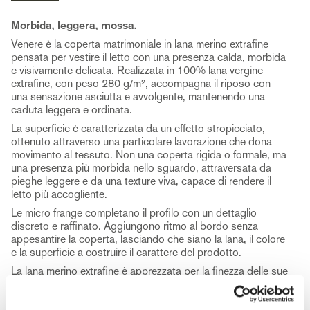
Morbida, leggera, mossa.
Venere è la coperta matrimoniale in lana merino extrafine
pensata per vestire il letto con una presenza calda, morbida
e visivamente delicata. Realizzata in 100% lana vergine
extrafine, con peso 280 g/m², accompagna il riposo con
una sensazione asciutta e avvolgente, mantenendo una
caduta leggera e ordinata.
La superficie è caratterizzata da un effetto stropicciato,
ottenuto attraverso una particolare lavorazione che dona
movimento al tessuto. Non una coperta rigida o formale, ma
una presenza più morbida nello sguardo, attraversata da
pieghe leggere e da una texture viva, capace di rendere il
letto più accogliente.
Le micro frange completano il profilo con un dettaglio
discreto e raffinato. Aggiungono ritmo al bordo senza
appesantire la coperta, lasciando che siano la lana, il colore
e la superficie a costruire il carattere del prodotto.
La lana merino extrafine è apprezzata per la finezza delle sue
fibre, circa 19,5 micron, per la morbidezza al contatto e per
la capacità di accompagnare il riposo con calore e