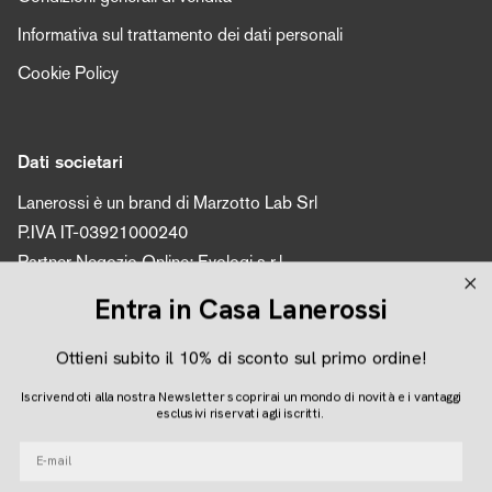
Informativa sul trattamento dei dati personali
Cookie Policy
Dati societari
Lanerossi è un brand di Marzotto Lab Srl
P.IVA IT-03921000240
Partner Negozio Online: Evologi s.r.l.
P.IVA 04616450260
Entra in Casa Lanerossi
Ottieni subito il 10% di sconto sul primo ordine!
Seguici
Iscrivendoti alla nostra Newsletter scoprirai un mondo di novità e i vantaggi
Instagram
Facebook
Pinterest
esclusivi riservati agli iscritti.
E-mail