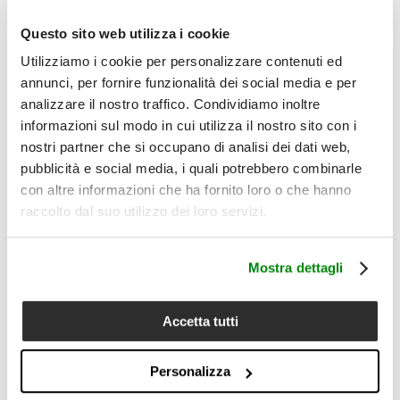
Certificato Woolmark® Pure New Wool e OEKO-TEX®
STANDARD 100, Triennale interpreta la lana come
Questo sito web utilizza i cookie
superficie di colore, racconto e morbidezza. Una proposta
Lanerossi per chi cerca un plaid d’archivio, caldo e grafico,
Utilizziamo i cookie per personalizzare contenuti ed
con una presenza scenografica ma misurata.
annunci, per fornire funzionalità dei social media e per
Il prodotto comprende:
analizzare il nostro traffico. Condividiamo inoltre
1 plaid
informazioni sul modo in cui utilizza il nostro sito con i
Dettagli
nostri partner che si occupano di analisi dei dati web,
• Tipologia prodotto: plaid
pubblicità e social media, i quali potrebbero combinarle
• Composizione: 100% lana vergine merino extrafine
con altre informazioni che ha fornito loro o che hanno
• Misura: 140x200 cm
• Peso: 350 g/m²
raccolto dal suo utilizzo dei loro servizi.
• Linea: Memory is my Home
• Pattern Triennale d’archivio
• Disegno modernista con punti e righe su grande scala
Mostra dettagli
• Effetto colour block
• Mano soffice, calda e avvolgente
• Certificazioni: Woolmark® Pure New Wool; OEKO-TEX®
Accetta tutti
STANDARD 100
• Ideale per divano, poltrona e fondo letto
• Cura del prodotto: lavare a secco; non lavare in acqua;
Personalizza
non candeggiare al cloro; non stirare