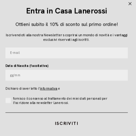
P.IVA 04616450260
Entra in Casa Lanerossi
Ottieni subito il 10% di sconto sul primo ordine!
Seguici
Iscrivendoti alla nostra Newsletter scoprirai un mondo di novità e i vantaggi
Instagram
Facebook
Pinterest
esclusivi riservati agli iscritti.
E-mail
Lingua
Data di Nascita (facoltativa)
ITALIANO
Dichiaro di aver letto l
’
informativa
e
© LANEROSSI 2026
Accettazione Privacy
fornisco il consenso al trattamento dei miei dati personali per
l’iscrizione alla newsletter Lanerossi.
ISCRIVITI