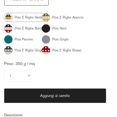
Color
Pois
Pois
e
e
righe
righe
Pois
arancio
Pois
verde
e
nero
righe
bordeaux
Pois
Pois
pavone
grigio
Pois
Pois
e
e
righe
righe
grigio
rosso
Peso: 350 g / mq.
Quantità
1
Aggiungi al carrello
Descrizione