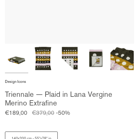
Design Icons
Triennale — Plaid in Lana Vergine
Merino Extrafine
Prezzo
€189,00
€379,00
-50%
regolare
Size
140x200 cm - 55"x78" in