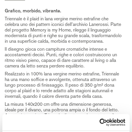
Grafico, morbido, vibrante.
Triennale è il plaid in lana vergine merino extrafine che
celebra uno dei pattern iconici dell’archivio Lanerossi. Parte
del progetto Memory is my Home, rilegge il linguaggio
modernista di punti e righe su grande scala, trasformandolo
in una superficie calda, morbida e contemporanea.
Il disegno gioca con campiture cromatiche intense e
accostamenti decisi. Punti, righe e colori costruiscono un
ritmo visivo pieno, capace di dare carattere al living o alla
camera da letto senza perdere equilibrio.
Realizzato in 100% lana vergine merino extrafine, Triennale
ha una mano soffice e avvolgente, ottenuta attraverso un
lungo processo di finissaggio. Il peso di 350 g/m² dona
corpo al plaid e lo rende adatto alle stagioni autunnali e
invernali, quando il calore diventa parte della casa.
La misura 140x200 cm offre una dimensione generosa,
ideale per il divano, una poltrona ampia o il fondo del letto.
Appoggiato a vista, Triennale diventa un elemento tessile
forte e riconoscibile, capace di unire comfort e memoria
visiva.