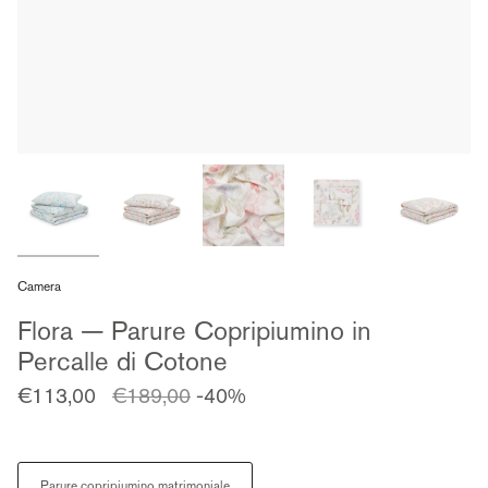
Camera
Flora — Parure Copripiumino in
Percalle di Cotone
Prezzo
€113,00
€189,00
-40%
regolare
Size
Parure copripiumino matrimoniale