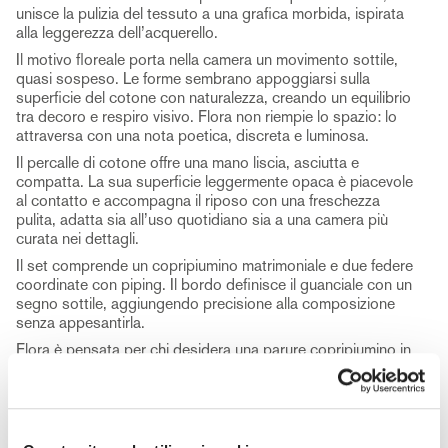
unisce la pulizia del tessuto a una grafica morbida, ispirata
alla leggerezza dell’acquerello.
Il motivo floreale porta nella camera un movimento sottile,
quasi sospeso. Le forme sembrano appoggiarsi sulla
superficie del cotone con naturalezza, creando un equilibrio
tra decoro e respiro visivo. Flora non riempie lo spazio: lo
attraversa con una nota poetica, discreta e luminosa.
Il percalle di cotone offre una mano liscia, asciutta e
compatta. La sua superficie leggermente opaca è piacevole
al contatto e accompagna il riposo con una freschezza
pulita, adatta sia all’uso quotidiano sia a una camera più
curata nei dettagli.
Il set comprende un copripiumino matrimoniale e due federe
coordinate con piping. Il bordo definisce il guanciale con un
segno sottile, aggiungendo precisione alla composizione
senza appesantirla.
Flora è pensata per chi desidera una parure copripiumino in
cotone percalle capace di portare nel letto freschezza,
colore e un disegno gentile. Una presenza tessile morbida
nello sguardo, perfetta per costruire una camera
accogliente e raffinata.