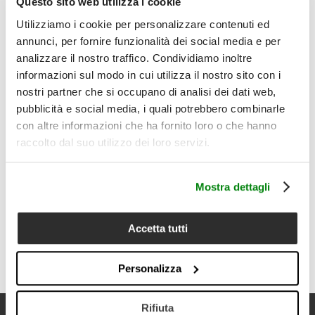
Questo sito web utilizza i cookie
Il prodotto comprende:
1 copripiumino matrimoniale 250x200+40 cm + 2 federe
Utilizziamo i cookie per personalizzare contenuti ed
con piping 50x80 cm
annunci, per fornire funzionalità dei social media e per
Dettagli
analizzare il nostro traffico. Condividiamo inoltre
• Tipologia prodotto: parure copripiumino matrimoniale
informazioni sul modo in cui utilizza il nostro sito con i
• Composizione: 100% cotone percalle
• Qualità: 200 TC
nostri partner che si occupano di analisi dei dati web,
• Misura copripiumino: 250x200+40 cm
pubblicità e social media, i quali potrebbero combinarle
• Misura federe: 50x80 cm
con altre informazioni che ha fornito loro o che hanno
• Set composto da 1 copripiumino e 2 federe con piping
• Motivo floreale delicato, ispirato alla leggerezza
raccolto dal suo utilizzo dei loro servizi.
dell’acquerello
• Mano fresca, liscia e piacevole sulla pelle
• Superficie compatta e leggermente opaca
Mostra dettagli
• Utilizzabile con imbottitura matrimoniale
• Cura del prodotto: lavabile a 40°C con ciclo delicato;
lavare i colori scuri separatamente; usare detersivo neutro;
Accetta tutti
non candeggiare; asciugare a basse temperature; stirare
max 150°C
Personalizza
Rifiuta