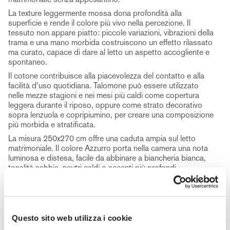
La texture leggermente mossa dona profondità alla
superficie e rende il colore più vivo nella percezione. Il
tessuto non appare piatto: piccole variazioni, vibrazioni della
trama e una mano morbida costruiscono un effetto rilassato
ma curato, capace di dare al letto un aspetto accogliente e
spontaneo.
Il cotone contribuisce alla piacevolezza del contatto e alla
facilità d’uso quotidiana. Talomone può essere utilizzato
nelle mezze stagioni e nei mesi più caldi come copertura
leggera durante il riposo, oppure come strato decorativo
sopra lenzuola e copripiumino, per creare una composizione
più morbida e stratificata.
La misura 250x270 cm offre una caduta ampia sul letto
matrimoniale. Il colore Azzurro porta nella camera una nota
luminosa e distesa, facile da abbinare a biancheria bianca,
tonalità sabbia, neutri caldi o accenti più profondi.
Talomone interpreta il copriletto in cotone come un
elemento semplice da vivere, ma capace di trasformare la
zona notte con colore, morbidezza e movimento. Una
presenza tessile quieta, pensata per accompagnare la
Questo sito web utilizza i cookie
camera con leggerezza e continuità.