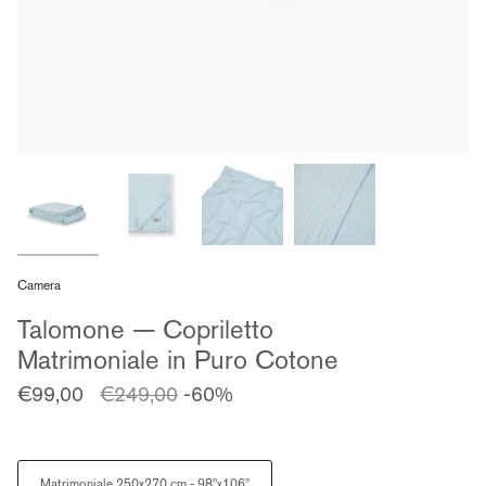
Camera
Talomone — Copriletto
Matrimoniale in Puro Cotone
Prezzo
€99,00
€249,00
-60%
regolare
Size
Matrimoniale 250x270 cm - 98"x106"