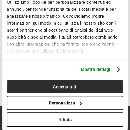
Il prodotto comprende:
Utilizziamo i cookie per personalizzare contenuti ed
1 copriletto matrimoniale
annunci, per fornire funzionalità dei social media e per
Dettagli
analizzare il nostro traffico. Condividiamo inoltre
• Tipologia prodotto: copriletto matrimoniale
informazioni sul modo in cui utilizza il nostro sito con i
• Composizione: 100% cotone
nostri partner che si occupano di analisi dei dati web,
• Misura: 250x270 cm
pubblicità e social media, i quali potrebbero combinarle
• Colore disponibile: Azzurro
• Texture leggera e delicatamente mossa
con altre informazioni che ha fornito loro o che hanno
• Superficie morbida e piacevole al tatto
raccolto dal suo utilizzo dei loro servizi.
• Caduta ampia sul letto matrimoniale
• Ideale per primavera, estate e mezze stagioni
• Utilizzabile come copertura leggera o come elemento
Mostra dettagli
decorativo sopra la biancheria letto
• Cura del prodotto: lavabile a 40°C; non candeggiare al
cloro; asciugatrice a basse temperature; stirare max 150°C;
Accetta tutti
lavare separatamente con ciclo delicato
Personalizza
Newsletter
Rifiuta