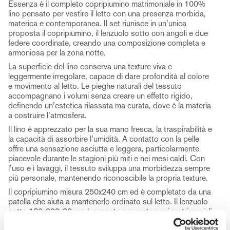
Essenza è il completo copripiumino matrimoniale in 100%
lino pensato per vestire il letto con una presenza morbida,
materica e contemporanea. Il set riunisce in un’unica
proposta il copripiumino, il lenzuolo sotto con angoli e due
federe coordinate, creando una composizione completa e
armoniosa per la zona notte.
La superficie del lino conserva una texture viva e
leggermente irregolare, capace di dare profondità al colore
e movimento al letto. Le pieghe naturali del tessuto
accompagnano i volumi senza creare un effetto rigido,
definendo un’estetica rilassata ma curata, dove è la materia
a costruire l’atmosfera.
Il lino è apprezzato per la sua mano fresca, la traspirabilità e
la capacità di assorbire l’umidità. A contatto con la pelle
offre una sensazione asciutta e leggera, particolarmente
piacevole durante le stagioni più miti e nei mesi caldi. Con
l’uso e i lavaggi, il tessuto sviluppa una morbidezza sempre
più personale, mantenendo riconoscibile la propria texture.
Il copripiumino misura 250x240 cm ed è completato da una
patella che aiuta a mantenerlo ordinato sul letto. Il lenzuolo
sotto 180x200x30 cm è pensato per materassi matrimoniali,
mentre le due federe 50x80 cm completano il set con