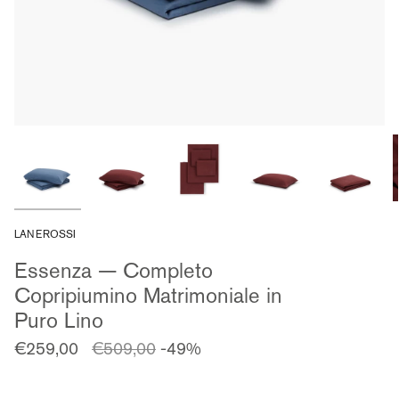
LANEROSSI
Essenza — Completo
Copripiumino Matrimoniale in
Puro Lino
Prezzo
€259,00
€509,00
-49%
regolare