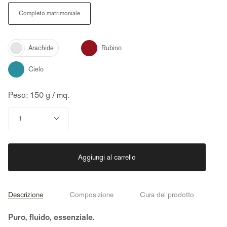
Size
Completo matrimoniale
Color
Rubino
Arachide
Cielo
Peso: 150 g / mq.
Quantità
1
Aggiungi al carrello
Descrizione
Composizione
Cura del prodotto
Puro, fluido, essenziale.