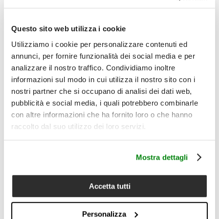
continuità cromatica e materica.
Disponibile nelle tonalità Arachide, Rubino e Cielo, Essenza
interpreta tre atmosfere differenti: Arachide è caldo e neutro,
Questo sito web utilizza i cookie
Rubino intenso e avvolgente, Cielo fresco e luminoso. La
collezione comprende anche il completo lenzuola
Utilizziamo i cookie per personalizzare contenuti ed
matrimoniale coordinato, disponibile separatamente, per
annunci, per fornire funzionalità dei social media e per
costruire il letto attraverso abbinamenti tono su tono o
analizzare il nostro traffico. Condividiamo inoltre
contrasti cromatici.
informazioni sul modo in cui utilizza il nostro sito con i
Il set comprende:
nostri partner che si occupano di analisi dei dati web,
1 copripiumino matrimoniale 250x240 cm con patella + 1
lenzuolo sotto con angoli 180x200x30 cm + 2 federe 50x80
pubblicità e social media, i quali potrebbero combinarle
cm
con altre informazioni che ha fornito loro o che hanno
Dettagli:
raccolto dal suo utilizzo dei loro servizi.
Completo copripiumino matrimoniale in 100% lino
Copripiumino: 250x240 cm con patella
Lenzuolo sotto con angoli: 180x200x30 cm
Mostra dettagli
2 federe: 50x80 cm
Texture viva e leggermente irregolare
Mano fresca, asciutta e piacevole
Accetta tutti
Tessuto traspirante e assorbente
Disponibile in 3 colori: Arachide, Rubino, Cielo
Coordinabile con il completo lenzuola matrimoniale
Personalizza