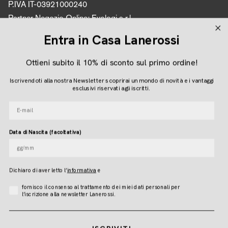
P.IVA IT-03921000240
Partner Negozio Online: Evologi s.r.l.
P.IVA 04616450260
Entra in Casa Lanerossi
Ottieni subito il 10% di sconto sul primo ordine!
Seguici
Iscrivendoti alla nostra Newsletter scoprirai un mondo di novità e i vantaggi
Instagram
Facebook
Pinterest
esclusivi riservati agli iscritti.
E-mail
Lingua
Data di Nascita (facoltativa)
ITALIANO
Dichiaro di aver letto l
’
informativa
e
© LANEROSSI 2026
Accettazione Privacy
fornisco il consenso al trattamento dei miei dati personali per
l’iscrizione alla newsletter Lanerossi.