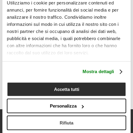
disegno, capace di unire comfort quotidiano e identità
Utilizziamo i cookie per personalizzare contenuti ed
visiva.
annunci, per fornire funzionalità dei social media e per
Il prodotto comprende:
analizzare il nostro traffico. Condividiamo inoltre
1 plaid
informazioni sul modo in cui utilizza il nostro sito con i
Dettagli
nostri partner che si occupano di analisi dei dati web,
• Tipologia prodotto: plaid
pubblicità e social media, i quali potrebbero combinarle
• Composizione: 100% lana vergine extrafine
• Misura: 130x180 cm
con altre informazioni che ha fornito loro o che hanno
• Peso: 330 g/m²
raccolto dal suo utilizzo dei loro servizi.
• Disegno geometrico
• Bordo rifinito con punto cavallo
• Mano soffice, calda e piacevole al tatto
Mostra dettagli
• Disponibile in più varianti colore
• Ideale per divano, poltrona e fondo letto
• Cura del prodotto: lavare a secco; non lavare in acqua;
Accetta tutti
non candeggiare al cloro; non stirare
Personalizza
Rifiuta
Newsletter