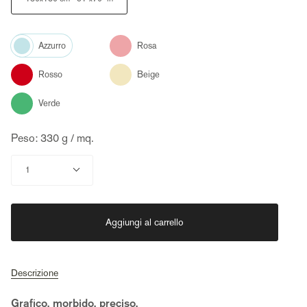
Color
Rosa
Azzurro
Rosso
Beige
Verde
Peso: 330 g / mq.
Quantità
1
Aggiungi al carrello
Descrizione
Grafico, morbido, preciso.