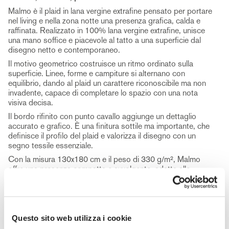
Malmo è il plaid in lana vergine extrafine pensato per portare
nel living e nella zona notte una presenza grafica, calda e
raffinata. Realizzato in 100% lana vergine extrafine, unisce
una mano soffice e piacevole al tatto a una superficie dal
disegno netto e contemporaneo.
Il motivo geometrico costruisce un ritmo ordinato sulla
superficie. Linee, forme e campiture si alternano con
equilibrio, dando al plaid un carattere riconoscibile ma non
invadente, capace di completare lo spazio con una nota
visiva decisa.
Il bordo rifinito con punto cavallo aggiunge un dettaglio
accurato e grafico. È una finitura sottile ma importante, che
definisce il profilo del plaid e valorizza il disegno con un
segno tessile essenziale.
Con la misura 130x180 cm e il peso di 330 g/m², Malmo
offre una presenza compatta e avvolgente, adatta alle
stagioni più fresche e ai momenti di relax. Può essere
appoggiato sul divano, su una poltrona o ai piedi del letto
come elemento caldo e decorativo.
Una proposta Lanerossi per chi cerca un plaid in lana dal
Questo sito web utilizza i cookie
carattere contemporaneo: morbido nella mano, preciso nel