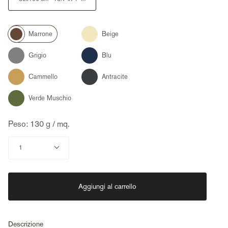
Color
Beige
Marrone
Grigio
Blu
Cammello
Antracite
Verde
muschio
Peso: 130 g / mq.
Quantità
1
Aggiungi al carrello
Descrizione