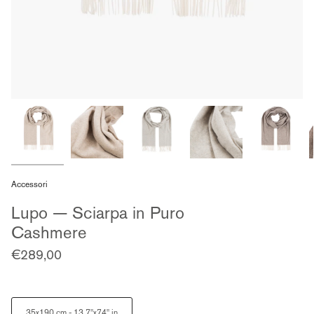
Accessori
Lupo — Sciarpa in Puro
Cashmere
€289,00
Size
35x190 cm - 13.7"x74" in