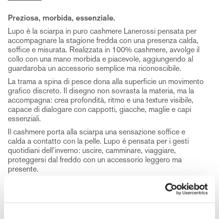
Preziosa, morbida, essenziale.
Lupo è la sciarpa in puro cashmere Lanerossi pensata per
accompagnare la stagione fredda con una presenza calda,
soffice e misurata. Realizzata in 100% cashmere, avvolge il
collo con una mano morbida e piacevole, aggiungendo al
guardaroba un accessorio semplice ma riconoscibile.
La trama a spina di pesce dona alla superficie un movimento
grafico discreto. Il disegno non sovrasta la materia, ma la
accompagna: crea profondità, ritmo e una texture visibile,
capace di dialogare con cappotti, giacche, maglie e capi
essenziali.
Il cashmere porta alla sciarpa una sensazione soffice e
calda a contatto con la pelle. Lupo è pensata per i gesti
quotidiani dell’inverno: uscire, camminare, viaggiare,
proteggersi dal freddo con un accessorio leggero ma
presente.
Con la misura 35x190 cm, la sciarpa offre una lunghezza
versatile, facile da annodare o lasciare morbida sul capo. Le
frange decorative rifiniscono il profilo con un dettaglio
sottile, coerente con l’eleganza rilassata del prodotto.