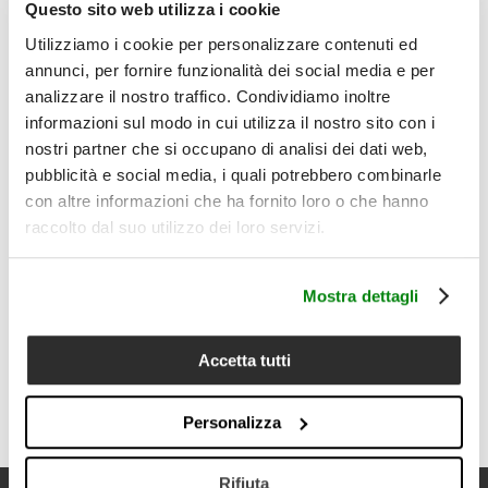
Disponibile in sette colori, Lupo interpreta la sciarpa in
Questo sito web utilizza i cookie
cashmere come un accessorio quotidiano e durevole nello
Utilizziamo i cookie per personalizzare contenuti ed
stile: una presenza tessile essenziale, capace di unire
annunci, per fornire funzionalità dei social media e per
comfort, materia e sobrietà visiva.
analizzare il nostro traffico. Condividiamo inoltre
Il prodotto comprende:
1 sciarpa
informazioni sul modo in cui utilizza il nostro sito con i
nostri partner che si occupano di analisi dei dati web,
Dettagli
• Tipologia prodotto: sciarpa
pubblicità e social media, i quali potrebbero combinarle
• Composizione: 100% cashmere
con altre informazioni che ha fornito loro o che hanno
• Misura: 35x190 cm
raccolto dal suo utilizzo dei loro servizi.
• Peso indicato: 130 g
• Colori disponibili: 7 varianti colore
• Trama a spina di pesce
• Frange decorative sui bordi
Mostra dettagli
• Mano soffice, calda e avvolgente
• Accessorio adatto a un uso quotidiano nella stagione
fredda
Accetta tutti
• Cura del prodotto: lavare a secco; non lavare in acqua;
non candeggiare al cloro; non stirare
Personalizza
Rifiuta