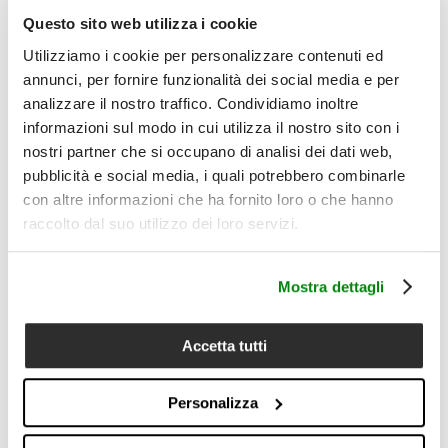
con la coppia federe, il lenzuolo piano e il copripiumino della
stessa linea, venduti sfusi. In questo modo ogni elemento
Questo sito web utilizza i cookie
può essere scelto singolarmente, per creare un letto tono
Utilizziamo i cookie per personalizzare contenuti ed
su tono oppure una composizione più personale.
annunci, per fornire funzionalità dei social media e per
Il prodotto comprende:
1 lenzuolo sotto con angoli matrimoniale
analizzare il nostro traffico. Condividiamo inoltre
informazioni sul modo in cui utilizza il nostro sito con i
Dettagli
• Tipologia prodotto: lenzuolo sotto con angoli matrimoniale
nostri partner che si occupano di analisi dei dati web,
• Composizione: 100% percalle di cotone
pubblicità e social media, i quali potrebbero combinarle
• Qualità: 180 TC
con altre informazioni che ha fornito loro o che hanno
• Misura: 180x200 cm
raccolto dal suo utilizzo dei loro servizi.
• Colori disponibili: Naturale, Burgundy, Blu
• Mano fresca, liscia e piacevole al tatto
• Superficie compatta e leggermente opaca
• Angoli per una vestibilità stabile sul materasso
Mostra dettagli
• Coordinabile con coppia federe, lenzuolo piano e
copripiumino Florence, venduti sfusi
• Cura del prodotto: lavabile a 40°C con ciclo delicato;
Accetta tutti
lavare i colori scuri separatamente; usare detersivo neutro;
non candeggiare; asciugare a basse temperature; stirare
max 150°C
Personalizza