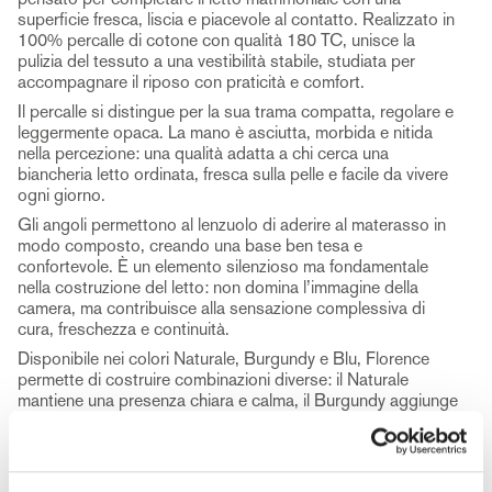
superficie fresca, liscia e piacevole al contatto. Realizzato in
100% percalle di cotone con qualità 180 TC, unisce la
pulizia del tessuto a una vestibilità stabile, studiata per
accompagnare il riposo con praticità e comfort.
Il percalle si distingue per la sua trama compatta, regolare e
leggermente opaca. La mano è asciutta, morbida e nitida
nella percezione: una qualità adatta a chi cerca una
biancheria letto ordinata, fresca sulla pelle e facile da vivere
ogni giorno.
Gli angoli permettono al lenzuolo di aderire al materasso in
modo composto, creando una base ben tesa e
confortevole. È un elemento silenzioso ma fondamentale
nella costruzione del letto: non domina l’immagine della
camera, ma contribuisce alla sensazione complessiva di
cura, freschezza e continuità.
Disponibile nei colori Naturale, Burgundy e Blu, Florence
permette di costruire combinazioni diverse: il Naturale
mantiene una presenza chiara e calma, il Burgundy aggiunge
profondità e calore, il Blu introduce una nota più intensa e
raccolta.
Il lenzuolo sotto con angoli Florence può essere coordinato