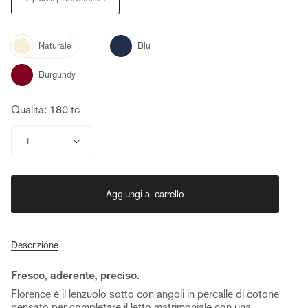
Color
Blu
Naturale
Burgundy
Qualità: 180 tc
Quantità
1
Aggiungi al carrello
Descrizione
Fresco, aderente, preciso.
Florence è il lenzuolo sotto con angoli in percalle di cotone
pensato per completare il letto matrimoniale con una