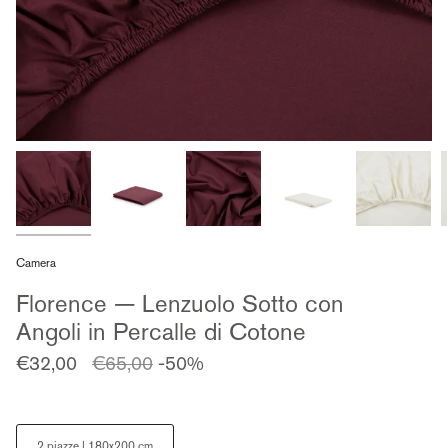
Camera
Florence — Lenzuolo Sotto con
Angoli in Percalle di Cotone
Prezzo
€32,00
€65,00
-50%
regolare
Size
2 piazze | 180x200 cm