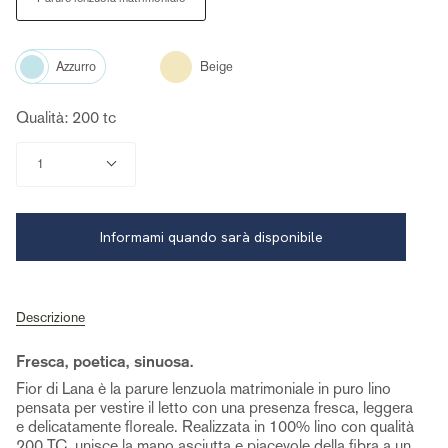
Color
Beige
Azzurro
Qualità: 200 tc
Quantità
1
Informami quando sarà disponibile
Descrizione
Fresca, poetica, sinuosa.
Fior di Lana è la parure lenzuola matrimoniale in puro lino
pensata per vestire il letto con una presenza fresca, leggera
e delicatamente floreale. Realizzata in 100% lino con qualità
200 TC, unisce la mano asciutta e piacevole della fibra a un