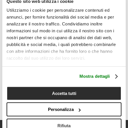
Questo sito web utilizza i cookie
fresca, raffinata e visivamente riconoscibile.
Utilizziamo i cookie per personalizzare contenuti ed
Il prodotto comprende:
annunci, per fornire funzionalità dei social media e per
1 lenzuolo piano matrimoniale 260x240 cm + 56 cm di
balza + 2 federe 50x80 cm con piping
analizzare il nostro traffico. Condividiamo inoltre
informazioni sul modo in cui utilizza il nostro sito con i
Dettagli
• Tipologia prodotto: parure lenzuola matrimoniale
nostri partner che si occupano di analisi dei dati web,
• Composizione: 100% lino
pubblicità e social media, i quali potrebbero combinarle
• Qualità: 200 TC
con altre informazioni che ha fornito loro o che hanno
• Misura lenzuolo piano: 260x240 cm + 56 cm di balza
raccolto dal suo utilizzo dei loro servizi.
• Misura federe: 50x80 cm
• Set composto da 1 lenzuolo piano e 2 federe con piping
• Disegno floreale ispirato all’archivio storico Lanerossi
• Linee sinuose e superfici visivamente mosse
Mostra dettagli
• Mano fresca, asciutta e piacevole sulla pelle
• Superficie naturalmente irregolare nella percezione
• Cura del prodotto: lavabile a 40°C; non candeggiare al
Accetta tutti
cloro; asciugatrice a basse temperature; stirare max 150°C;
lavare separatamente con ciclo delicato
Personalizza
Rifiuta