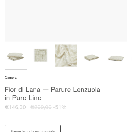
Camera
Fior di Lana — Parure Lenzuola
in Puro Lino
Prezzo
€146,30
€299,00
-51%
regolare
Size
Parure lenzuola matrimoniale