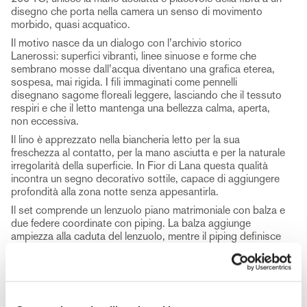
disegno che porta nella camera un senso di movimento
morbido, quasi acquatico.
Il motivo nasce da un dialogo con l’archivio storico
Lanerossi: superfici vibranti, linee sinuose e forme che
sembrano mosse dall’acqua diventano una grafica eterea,
sospesa, mai rigida. I fili immaginati come pennelli
disegnano sagome floreali leggere, lasciando che il tessuto
respiri e che il letto mantenga una bellezza calma, aperta,
non eccessiva.
Il lino è apprezzato nella biancheria letto per la sua
freschezza al contatto, per la mano asciutta e per la naturale
irregolarità della superficie. In Fior di Lana questa qualità
incontra un segno decorativo sottile, capace di aggiungere
profondità alla zona notte senza appesantirla.
Il set comprende un lenzuolo piano matrimoniale con balza e
due federe coordinate con piping. La balza aggiunge
ampiezza alla caduta del lenzuolo, mentre il piping definisce
il profilo delle federe con un dettaglio pulito e preciso.
Fior di Lana interpreta il letto come uno spazio fluido e
luminoso, dove archivio, colore e lino si incontrano in una
composizione morbida nello sguardo. Una parure lenzuola
Lanerossi pensata per chi cerca una biancheria letto in lino