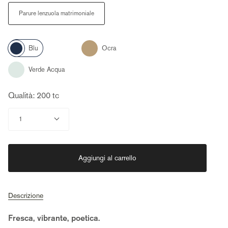
Size
Parure lenzuola matrimoniale
Color
Ocra
Blu
Verde
Acqua
Qualità: 200 tc
Quantità
1
Aggiungi al carrello
Descrizione
Fresca, vibrante, poetica.