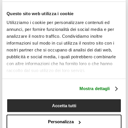
attraverso toni intensi su fondi chiari e luminosi. Una parure
Lanerossi pensata per chi cerca biancheria letto in cotone
percalle fresca, decorativa e riconoscibile, capace di portare
Questo sito web utilizza i cookie
nella zona notte un movimento delicato e contemporaneo.
Utilizziamo i cookie per personalizzare contenuti ed
Il prodotto comprende:
annunci, per fornire funzionalità dei social media e per
1 lenzuolo piano matrimoniale 260x240 cm + 56 cm di
analizzare il nostro traffico. Condividiamo inoltre
balza + 2 federe 50x80 cm con 4 volani da 2,5 cm
informazioni sul modo in cui utilizza il nostro sito con i
Dettagli
nostri partner che si occupano di analisi dei dati web,
• Tipologia prodotto: parure lenzuola matrimoniale
• Composizione: 100% cotone percalle
pubblicità e social media, i quali potrebbero combinarle
• Qualità: 200 TC
con altre informazioni che ha fornito loro o che hanno
• Misura lenzuolo piano: 260x240 cm + 56 cm di balza
raccolto dal suo utilizzo dei loro servizi.
• Misura federe: 50x80 cm
• Federe con 4 volani da 2,5 cm
• Set composto da 1 lenzuolo piano e 2 federe
• Disponibile in 3 varianti colore
Mostra dettagli
• Disegno ispirato all’archivio storico Lanerossi
• Linee sinuose, superfici vibranti e sagome floreali leggere
• Mano fresca, liscia e piacevole sulla pelle
Accetta tutti
• Superficie compatta e regolare
• Cura del prodotto: lavabile a 40°C; non candeggiare al
cloro; asciugatrice a basse temperature; stirare max 150°C;
Personalizza
lavare separatamente con ciclo delicato