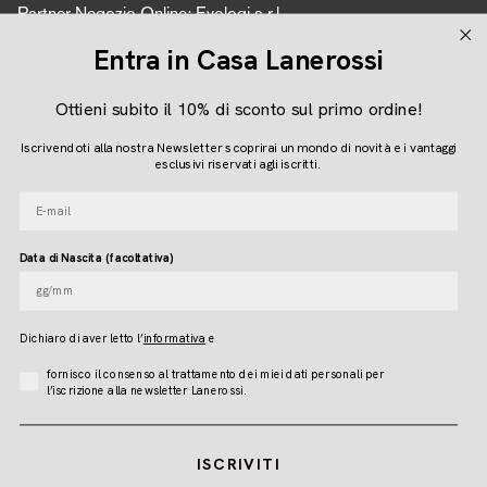
Partner Negozio Online: Evologi s.r.l.
P.IVA 04616450260
Entra in Casa Lanerossi
Ottieni subito il 10% di sconto sul primo ordine!
Seguici
Iscrivendoti alla nostra Newsletter scoprirai un mondo di novità e i vantaggi
Instagram
Facebook
Pinterest
esclusivi riservati agli iscritti.
E-mail
Lingua
Data di Nascita (facoltativa)
ITALIANO
Dichiaro di aver letto l
’
informativa
e
© LANEROSSI 2026
Accettazione Privacy
fornisco il consenso al trattamento dei miei dati personali per
l’iscrizione alla newsletter Lanerossi.
ISCRIVITI