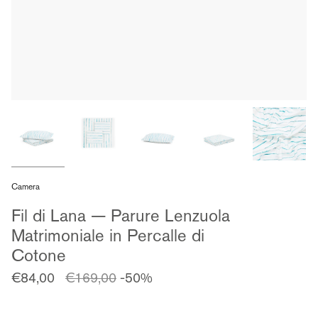
Camera
Fil di Lana — Parure Lenzuola
Matrimoniale in Percalle di
Cotone
Prezzo
€84,00
€169,00
-50%
regolare