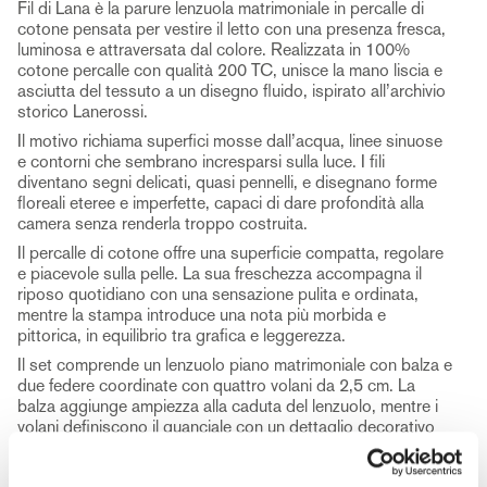
Fil di Lana è la parure lenzuola matrimoniale in percalle di
cotone pensata per vestire il letto con una presenza fresca,
luminosa e attraversata dal colore. Realizzata in 100%
cotone percalle con qualità 200 TC, unisce la mano liscia e
asciutta del tessuto a un disegno fluido, ispirato all’archivio
storico Lanerossi.
Il motivo richiama superfici mosse dall’acqua, linee sinuose
e contorni che sembrano incresparsi sulla luce. I fili
diventano segni delicati, quasi pennelli, e disegnano forme
floreali eteree e imperfette, capaci di dare profondità alla
camera senza renderla troppo costruita.
Il percalle di cotone offre una superficie compatta, regolare
e piacevole sulla pelle. La sua freschezza accompagna il
riposo quotidiano con una sensazione pulita e ordinata,
mentre la stampa introduce una nota più morbida e
pittorica, in equilibrio tra grafica e leggerezza.
Il set comprende un lenzuolo piano matrimoniale con balza e
due federe coordinate con quattro volani da 2,5 cm. La
balza aggiunge ampiezza alla caduta del lenzuolo, mentre i
volani definiscono il guanciale con un dettaglio decorativo
lieve, morbido nel profilo e curato nella costruzione.
Disponibile in 3 varianti colore, Fil di Lana interpreta il letto