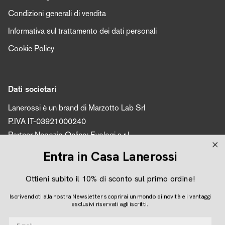
Condizioni generali di vendita
Informativa sul trattamento dei dati personali
Cookie Policy
Dati societari
Lanerossi è un brand di Marzotto Lab Srl
P.IVA IT-03921000240
Partner Negozio Online: Evologi s.r.l.
P.IVA 04616450260
Entra in Casa Lanerossi
Ottieni subito il 10% di sconto sul primo ordine!
Seguici
Iscrivendoti alla nostra Newsletter scoprirai un mondo di novità e i vantaggi
Instagram
Facebook
Pinterest
esclusivi riservati agli iscritti.
E-mail