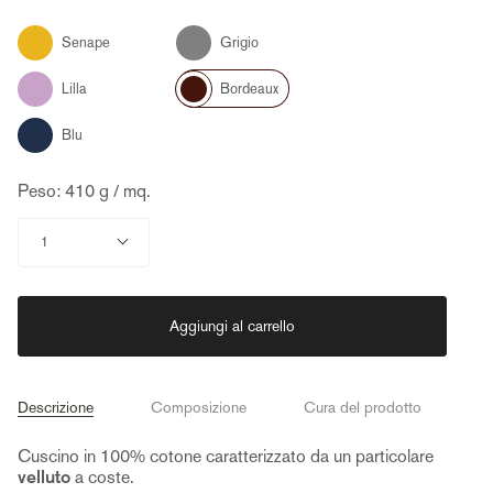
Color
Senape
Grigio
Lilla
Bordeaux
Blu
Peso: 410 g / mq.
Quantità
1
Aggiungi al carrello
Descrizione
Composizione
Cura del prodotto
Cuscino in 100% cotone caratterizzato da un particolare
velluto
a coste.