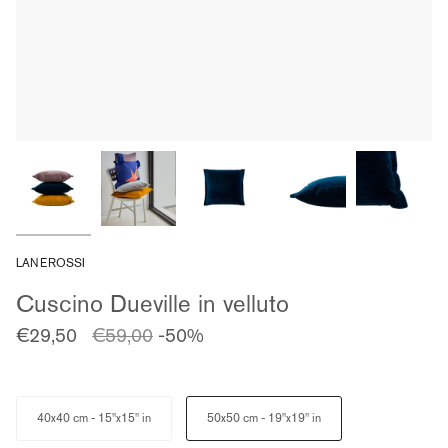
LANEROSSI
Cuscino Dueville in velluto
Prezzo
€29,50
€59,00
-50%
regolare
Size
40x40 cm - 15"x15" in
50x50 cm - 19"x19" in