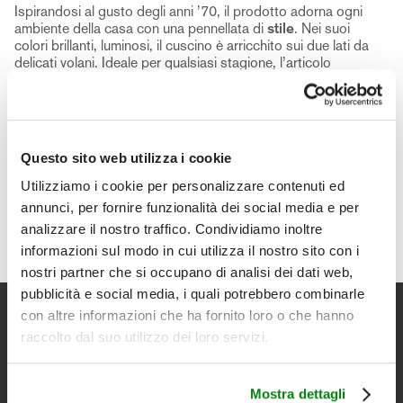
Ispirandosi al gusto degli anni ’70, il prodotto adorna ogni
ambiente della casa con una pennellata di
stile
. Nei suoi
colori brillanti, luminosi, il cuscino è arricchito sui due lati da
delicati volani. Ideale per qualsiasi stagione, l’articolo
renderà ancora più piacevole ogni pomeriggio trascorso sul
divano.
Questo sito web utilizza i cookie
Utilizziamo i cookie per personalizzare contenuti ed
annunci, per fornire funzionalità dei social media e per
analizzare il nostro traffico. Condividiamo inoltre
informazioni sul modo in cui utilizza il nostro sito con i
nostri partner che si occupano di analisi dei dati web,
pubblicità e social media, i quali potrebbero combinarle
con altre informazioni che ha fornito loro o che hanno
Newsletter
raccolto dal suo utilizzo dei loro servizi.
Iscriviti per avere il 10% di sconto sul tuo primo acquisto e
restare aggiornato su promozioni, novità, collezioni.
Mostra dettagli