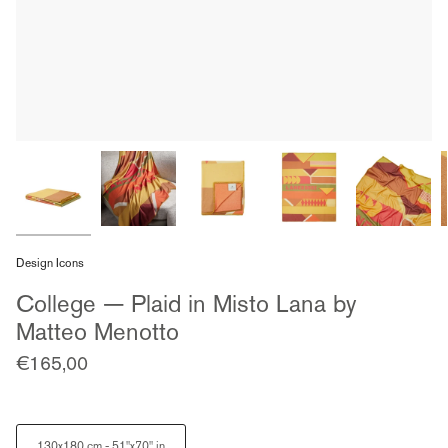
Design Icons
College — Plaid in Misto Lana by
Matteo Menotto
€165,00
Size
130x180 cm - 51"x70" in