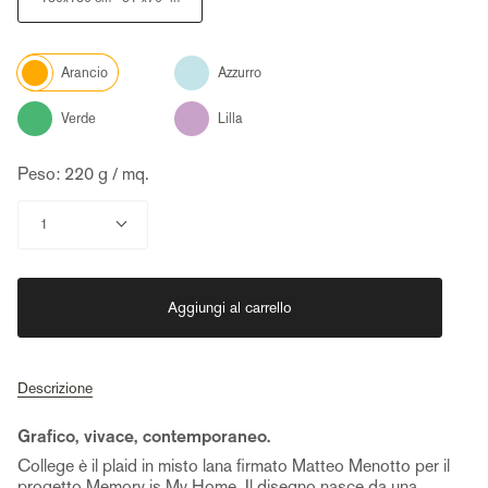
Color
Azzurro
Arancio
Verde
Lilla
Peso: 220 g / mq.
Quantità
1
Aggiungi al carrello
Descrizione
Grafico, vivace, contemporaneo.
College è il plaid in misto lana firmato Matteo Menotto per il
progetto Memory is My Home. Il disegno nasce da una