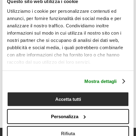
quotidiano.
Questo sito web utilizza i cookie
Il prodotto comprende:
Utilizziamo i cookie per personalizzare contenuti ed
1 plaid
annunci, per fornire funzionalità dei social media e per
Dettagli
analizzare il nostro traffico. Condividiamo inoltre
• Tipologia prodotto: plaid
informazioni sul modo in cui utilizza il nostro sito con i
• Composizione: 60% lana, 40% poliammide
• Misura: 130x180 cm
nostri partner che si occupano di analisi dei dati web,
• Peso: 220 g/m²
pubblicità e social media, i quali potrebbero combinarle
• Design: Matteo Menotto
con altre informazioni che ha fornito loro o che hanno
• Progetto: Memory is My Home
raccolto dal suo utilizzo dei loro servizi.
• Doppia stampa fronte-retro
• Motivo ispirato alle etichette geometriche dei filati lanosi
del secolo scorso
• Retro con sfumature degradé
Mostra dettagli
• Bordo rifinito con punto cavallo a contrasto
• Colori disponibili: Arancio, Azzurro, Verde, Lilla
• Ideale per divano, poltrona e fondo letto
Accetta tutti
• Cura del prodotto: lavare a secco; non lavare in acqua;
non candeggiare al cloro; non stirare
Personalizza
Rifiuta