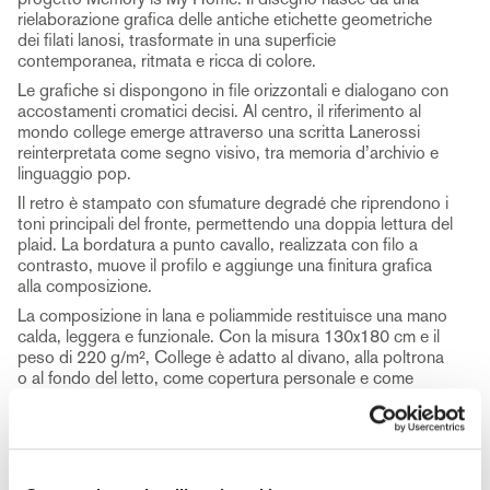
rielaborazione grafica delle antiche etichette geometriche
dei filati lanosi, trasformate in una superficie
contemporanea, ritmata e ricca di colore.
Le grafiche si dispongono in file orizzontali e dialogano con
accostamenti cromatici decisi. Al centro, il riferimento al
mondo college emerge attraverso una scritta Lanerossi
reinterpretata come segno visivo, tra memoria d’archivio e
linguaggio pop.
Il retro è stampato con sfumature degradé che riprendono i
toni principali del fronte, permettendo una doppia lettura del
plaid. La bordatura a punto cavallo, realizzata con filo a
contrasto, muove il profilo e aggiunge una finitura grafica
alla composizione.
La composizione in lana e poliammide restituisce una mano
calda, leggera e funzionale. Con la misura 130x180 cm e il
peso di 220 g/m², College è adatto al divano, alla poltrona
o al fondo del letto, come copertura personale e come
elemento decorativo.
Disponibile nei colori Arancio, Azzurro, Verde e Lilla, College
porta nella casa un segno energico ma misurato. Una
proposta Lanerossi che intreccia archivio, colore e comfort