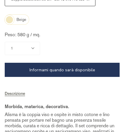
Color
Beige
Peso: 580 g / mq.
Quantità
1
Informami quando sarà disponibile
Descrizione
Morbida, materica, decorativa.
Alisma è la coppia viso e ospite in misto cotone e lino
pensata per portare nel bagno una presenza tessile
morbida, curata e ricca di dettaglio. Il set comprende un
asciugamano ospite e un asciugamano viso, realizzati in