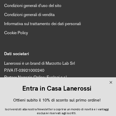
Condizioni generali d'uso del sito
Condizioni generali di vendita
Informativa sul trattamento dei dati personali
Cookie Policy
Dati societari
Lanerossi è un brand di Marzotto Lab Srl
P.IVA IT-03921000240
Partner Negozio Online: Evologi s.r.l.
P.IVA 04616450260
Entra in Casa Lanerossi
Ottieni subito il 10% di sconto sul primo ordine!
Seguici
Iscrivendoti alla nostra Newsletter scoprirai un mondo di novità e i vantaggi
Instagram
Facebook
Pinterest
esclusivi riservati agli iscritti.