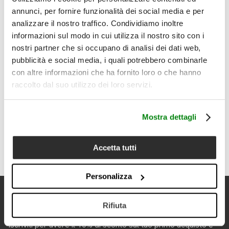
1 asciugamano ospite 30x50 cm + 1 asciugamano viso
annunci, per fornire funzionalità dei social media e per
50x100 cm
analizzare il nostro traffico. Condividiamo inoltre
Dettagli
informazioni sul modo in cui utilizza il nostro sito con i
• Tipologia prodotto: coppia viso e ospite
• Composizione: 95% cotone, 5% lino
nostri partner che si occupano di analisi dei dati web,
• Misure: ospite 30x50 cm; viso 50x100 cm
pubblicità e social media, i quali potrebbero combinarle
• Peso: 580 g/m²
con altre informazioni che ha fornito loro o che hanno
• Colore disponibile: Beige
raccolto dal suo utilizzo dei loro servizi.
• Lavorazione: spugna con fascia decorativa jacquard
• Mano morbida, assorbente e materica
• Coordinabile con il telo bagno Alisma, venduto
separatamente
Mostra dettagli
• Cura del prodotto: lavabile a 40°C; non candeggiare al
cloro; asciugatrice a basse temperature; stirare max 150°C;
lavare separatamente con ciclo delicato
Accetta tutti
Personalizza
Newsletter
Rifiuta
Iscriviti per avere il 10% di sconto sul tuo primo acquisto e