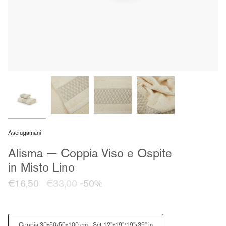
Asciugamani
Alisma — Coppia Viso e Ospite
in Misto Lino
Prezzo
€16,50
€33,00
-50%
regolare
Size
Coppia 30x50/50x100 cm - Set 12"x19"/19"x39" in