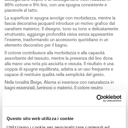
95% cotone e 5% lino, con una spugna consistente e
piacevole al tatto.
La superficie in spugna avvolge con morbidezza, mentre la
fascia decorativa jacquard introduce un motivo grafico dal
carattere materico. Il disegno, tono su tono e delicatamente
strutturato, aggiunge profondità visiva senza appesantire
l’insieme, trasformando un accessorio quotidiano in un
elemento decorativo per il bagno.
Il cotone contribuisce alla morbidezza e alla capacità
assorbente del tessuto, mentre la presenza del lino dona
alla mano una nota più asciutta e vissuta. Il risultato è una
coppia di spugne equilibrata, adatta a un uso frequente e
capace di restituire qualità nella semplicità del gesto.
Nella tonalità Beige, Alisma si inserisce con naturalezza in
bagni essenziali, luminosi o materici. Il colore neutro
valorizza la texture e permette facili coordinamenti con il telo
bagno della stessa linea, venduto separatamente.
Una coppia viso e ospite pensata per completare la routine
quotidiana con misura, comfort e un dettaglio tessile
riconoscibile.
Questo sito web utilizza i cookie
Il prodotto comprende:
Utilizziamo i cookie per personalizzare contenuti ed