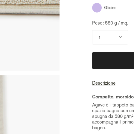
Salvia
Glicine
Peso: 580 g / mq.
Quantità
1
Descrizione
Compatto, morbido,
Agave è il tappeto 
spazio bagno con un
spugna da 580 g/m² o
accompagna il primo 
bagno.