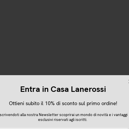
Entra in Casa Lanerossi
Ottieni subito il 10% di sconto sul primo ordine!
Dati societari
Iscrivendoti alla nostra Newsletter scoprirai un mondo di novità e i vantaggi
Lanerossi è un brand di Marzotto Lab Srl
esclusivi riservati agli iscritti.
P.IVA IT-03921000240