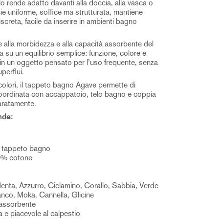
 rende adatto davanti alla doccia, alla vasca o
cie uniforme, soffice ma strutturata, mantiene
iscreta, facile da inserire in ambienti bagno
e alla morbidezza e alla capacità assorbente del
 su un equilibrio semplice: funzione, colore e
 in un oggetto pensato per l’uso frequente, senza
perflui.
 colori, il tappeto bagno Agave permette di
coordinata con accappatoio, telo bagno e coppia
aratamente.
nde:
: tappeto bagno
0% cotone
 Menta, Azzurro, Ciclamino, Corallo, Sabbia, Verde
anco, Moka, Cannella, Glicine
assorbente
 e piacevole al calpestio