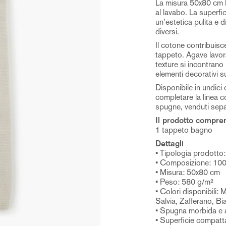
La misura 50x80 cm lo
al lavabo. La superfi
un’estetica pulita e d
diversi.
Il cotone contribuisc
tappeto. Agave lavora
texture si incontrano
elementi decorativi su
Disponibile in undici
completare la linea 
spugne, venduti sep
Il prodotto compre
1 tappeto bagno
Dettagli
• Tipologia prodotto
• Composizione: 10
• Misura: 50x80 cm
• Peso: 580 g/m²
• Colori disponibili:
Salvia, Zafferano, Bi
• Spugna morbida e 
• Superficie compatta