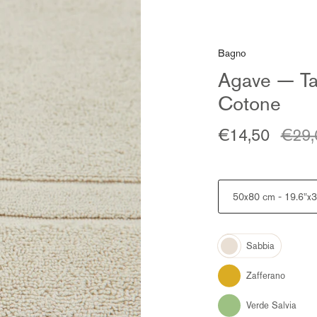
Bagno
Agave — Ta
Cotone
Prez
€14,50
€29,
regol
Size
50x80 cm - 19.6"x31
Color
Sabbia
Zafferano
Verde