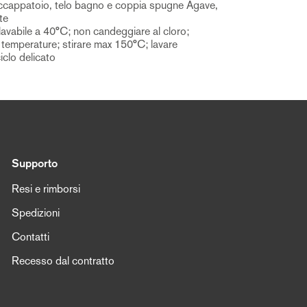
accappatoio, telo bagno e coppia spugne Agave,
te
lavabile a 40°C; non candeggiare al cloro;
 temperature; stirare max 150°C; lavare
clo delicato
Supporto
Resi e rimborsi
Spedizioni
Contatti
Recesso dal contratto