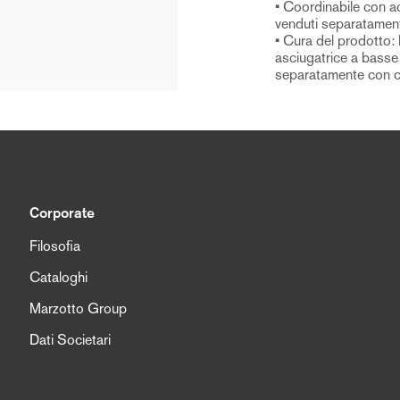
• Coordinabile con 
venduti separatamen
• Cura del prodotto: 
asciugatrice a basse
separatamente con ci
Corporate
Filosofia
Cataloghi
Marzotto Group
Dati Societari