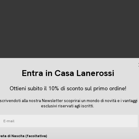
Entra in Casa Lanerossi
Ottieni subito il 10% di sconto sul primo ordine!
Dati societari
Iscrivendoti alla nostra Newsletter scoprirai un mondo di novità e i vantaggi
Lanerossi è un brand di Marzotto Lab Srl
esclusivi riservati agli iscritti.
P.IVA IT-03921000240
-mail
Partner Negozio Online: Evologi s.r.l.
P.IVA 04616450260
ata di Nascita (facoltativa)