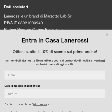
Dati societari
Lanerossi è un brand di Marzotto Lab Srl
P.IVA IT-03921000240
Partner Negozio Online: Evologi s.r.l.
P.IVA 04616450260
Entra in Casa Lanerossi
Ottieni subito il 10% di sconto sul primo ordine!
Seguici
Iscrivendoti alla nostra Newsletter scoprirai un mondo di novità e i vantaggi
Instagram
Facebook
Pinterest
esclusivi riservati agli iscritti.
E-mail
Lingua
Data di Nascita (facoltativa)
ITALIANO
Dichiaro di aver letto l
’
informativa
e
© LANEROSSI 2026