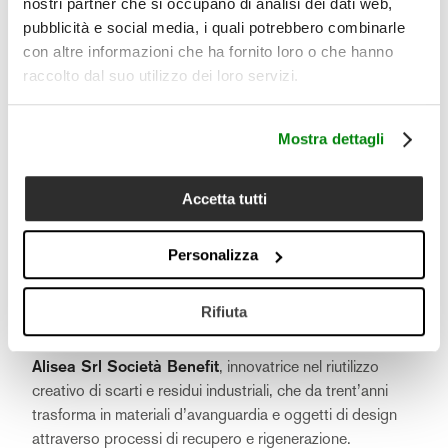
nostri partner che si occupano di analisi dei dati web,
pubblicità e social media, i quali potrebbero combinarle
con altre informazioni che ha fornito loro o che hanno
raccolto dal suo utilizzo dei loro servizi.
Mostra dettagli
Accetta tutti
Questo progetto, che fonde tradizione, innovazione e
sostenibilità, unisce in maniera inedita due eccellenze
Personalizza
italiane.
Da un lato, Lanerossi, con oltre 200 anni di storia nel
Rifiuta
tessile della casa, dove ricerca e innovazione sono da
sempre il cuore pulsante della sua visione. Dall’altra,
Alisea Srl Società Benefit
, innovatrice nel riutilizzo
creativo di scarti e residui industriali, che da trent’anni
trasforma in materiali d’avanguardia e oggetti di design
attraverso processi di recupero e rigenerazione.