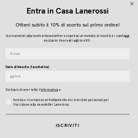
P.IVA 04616450260
Entra in Casa Lanerossi
Ottieni subito il 10% di sconto sul primo ordine!
Seguici
Iscrivendoti alla nostra Newsletter scoprirai un mondo di novità e i vantaggi
Instagram
Facebook
Pinterest
esclusivi riservati agli iscritti.
E-mail
Lingua
Data di Nascita (facoltativa)
ITALIANO
Dichiaro di aver letto l
’
informativa
e
© LANEROSSI 2026
Accettazione Privacy
fornisco il consenso al trattamento dei miei dati personali per
l’iscrizione alla newsletter Lanerossi.
ISCRIVITI