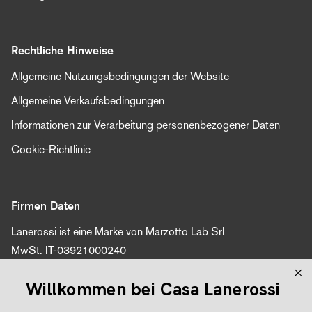
Rechtliche Hinweise
Allgemeine Nutzungsbedingungen der Website
Allgemeine Verkaufsbedingungen
Informationen zur Verarbeitung personenbezogener Daten
Cookie-Richtlinie
Firmen Daten
Lanerossi ist eine Marke von Marzotto Lab Srl
MwSt. IT-03921000240
Online-Shop-Partner: Evologi srl
Willkommen bei Casa Lanerossi
Umsatzsteuer-Identifikationsnummer 04616450260