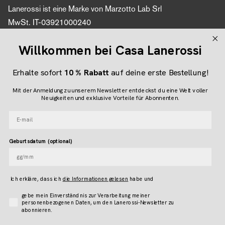
Lanerossi ist eine Marke von Marzotto Lab Srl
MwSt. IT-03921000240
Online-Shop-Partner: Evologi srl
Willkommen bei Casa Lanerossi
Umsatzsteuer-Identifikationsnummer 04616450260
Erhalte sofort
10 % Rabatt
auf deine erste Bestellung!
Folgen Sie uns
Mit der Anmeldung zu unserem Newsletter entdeckst du eine Welt voller
Neuigkeiten und exklusive Vorteile für Abonnenten.
Instagram
Facebook
Pinterest
E-mail
Geburtsdatum (optional)
Language
DEUTSCH
Ich erkläre, dass ich
die Informationen gelesen
habe und
Accettazione Privacy
gebe mein Einverständnis zur Verarbeitung meiner
© LANEROSSI 2026
personenbezogenen Daten, um den Lanerossi-Newsletter zu
abonnieren.