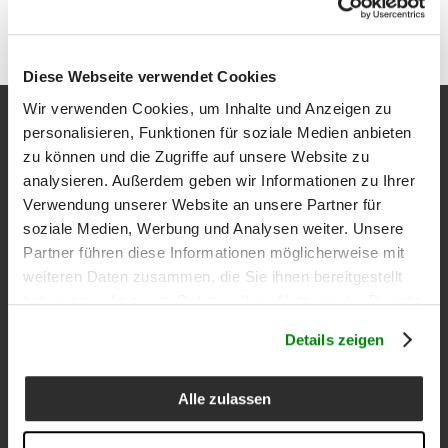
Diese Webseite verwendet Cookies
Wir verwenden Cookies, um Inhalte und Anzeigen zu
Newsletter
personalisieren, Funktionen für soziale Medien anbieten
zu können und die Zugriffe auf unsere Website zu
Melden Sie sich an, um 10 % Rabatt auf Ihren ersten Einkauf zu
analysieren. Außerdem geben wir Informationen zu Ihrer
erhalten und über Aktionen, Neuigkeiten und Kollektionen auf
Verwendung unserer Website an unsere Partner für
dem Laufenden zu bleiben.
soziale Medien, Werbung und Analysen weiter. Unsere
Partner führen diese Informationen möglicherweise mit
Email
weiteren Daten zusammen, die Sie ihnen bereitgestellt
haben oder die sie im Rahmen Ihrer Nutzung der Dienste
gesammelt haben.
Details zeigen
Geburtsdatum (fakultativ)
Alle zulassen
Ich erkläre, dass ich
die Informationen gelesenead
habe und