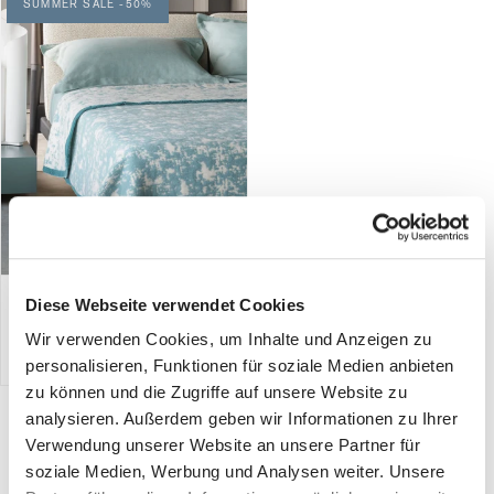
SUMMER SALE -50%
Camouflage — Thermodecke
Diese Webseite verwendet Cookies
aus Merinowolle
Wir verwenden Cookies, um Inhalte und Anzeigen zu
€800,00
€400,00
5 colori
personalisieren, Funktionen für soziale Medien anbieten
zu können und die Zugriffe auf unsere Website zu
analysieren. Außerdem geben wir Informationen zu Ihrer
Ti avvolge donando al corpo il giusto calore di cui hai bisogno per un
Verwendung unserer Website an unsere Partner für
sonno sereno fino al mattino: morbida carezza intorno al tuo sonno, è
il modo più sano e gradevole di dormire.Disegni e colori che parlano
soziale Medien, Werbung und Analysen weiter. Unsere