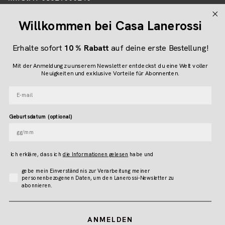
Online-Shop-Partner: Evologi srl
Willkommen bei Casa Lanerossi
Umsatzsteuer-Identifikationsnummer 04616450260
Erhalte sofort
10 % Rabatt
auf deine erste Bestellung!
Folgen Sie uns
Mit der Anmeldung zu unserem Newsletter entdeckst du eine Welt voller
Neuigkeiten und exklusive Vorteile für Abonnenten.
Instagram
Facebook
Pinterest
E-mail
Geburtsdatum (optional)
Language
DEUTSCH
Ich erkläre, dass ich
die Informationen gelesen
habe und
Accettazione Privacy
gebe mein Einverständnis zur Verarbeitung meiner
© LANEROSSI 2026
personenbezogenen Daten, um den Lanerossi-Newsletter zu
abonnieren.
ANMELDEN